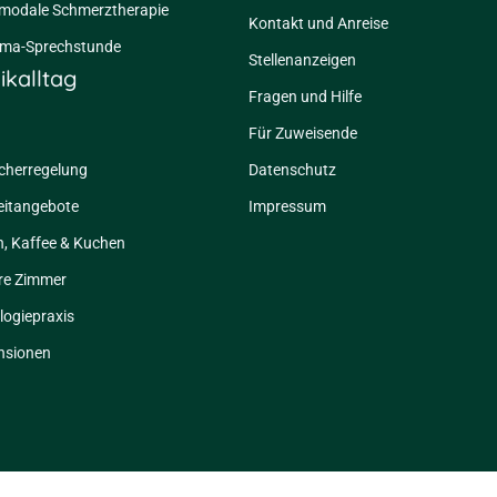
imodale Schmerztherapie
Kontakt und Anreise
ma-Sprechstunde
Stellenanzeigen
nikalltag
Fragen und Hilfe
Für Zuweisende
cherregelung
Datenschutz
eitangebote
Impressum
, Kaffee & Kuchen
re Zimmer
ogiepraxis
nsionen