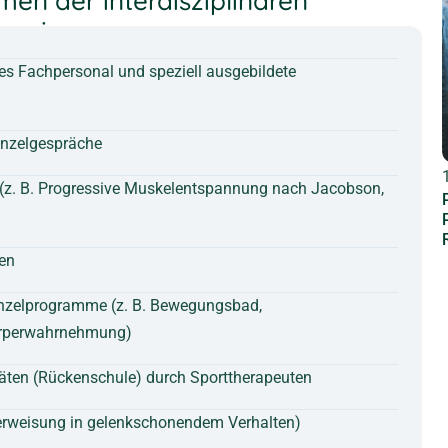
en der interdisziplinären
rapie
es Fachpersonal und speziell ausgebildete
inzelgespräche
(z. B. Progressive Muskelentspannung nach Jacobson,
en
inzelprogramme (z. B. Bewegungsbad,
Körperwahrnehmung)
räten (Rückenschule) durch Sporttherapeuten
Unterweisung in gelenkschonendem Verhalten)