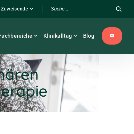
r Zuweisende
Fachbereiche
Klinikalltag
Blog
inären
erapie
uf