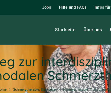
Jobs
Hilfe und FAQs
Infos fü
Startseite
Über uns
eg zur interdiszipl
modalen Schmerzth
ome
Schmerztherapie: Startseite
Schmerztherapie: Therapieverla