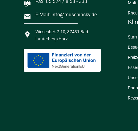
Fax: 05 524 / 8 58 - 333
Mult
Rheu
E-Mail: info@muschinsky.de
Kli
Wiesenbek 7-10, 37431 Bad
Start
Lauterberg/Harz
Besu
Freiz
Essen
Unse
Podol
Reze