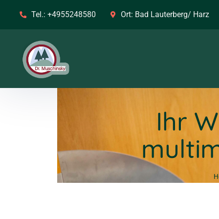
Tel.:
+4955248580
Ort:
Bad Lauterberg/ Harz
Ihr W
multi
H