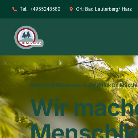
Tel.:
+4955248580
Ort:
Bad Lauterberg/ Harz
Herzlich Willkommen in der Klinik Dr. Musch
Wir mach
Menschli