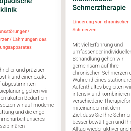
opädische
Schmerztherapie
klinik
Linderung von chronischen
Schmerzen
onsstörungen/
rzen/ Lähmungen des
Mit viel Erfahrung und
ungsapparates
umfassender individuelle
Behandlung gehen wir
gemeinsam auf Ihre
hneller und präziser
chronischen Schmerzen e
stik und einer exakt
Während eines stationär
f abgestimmten
Aufenthaltes begleiten wi
pieplanung gehen wir
intensiv und kombinieren
ren akuten Bedarf ein.
verschiedene Therapiefo
 setzen wir auf moderne
miteinander mit dem
attung und die enge
Ziel, dass Sie Ihre Schme
menarbeit unseres
besser bewältigen und Ih
isziplinären
Alltag wieder aktiver und 