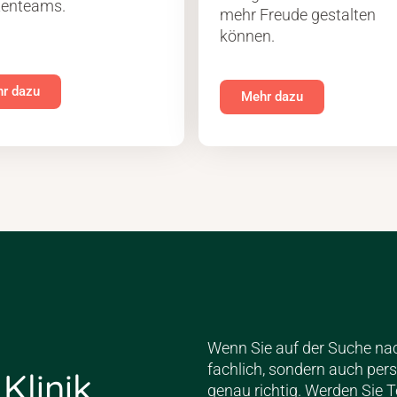
tenteams.
mehr Freude gestalten
können.
r dazu
Mehr dazu
Wenn Sie auf der Suche nach
fachlich, sondern auch per
 Klinik
genau richtig. Werden Sie T