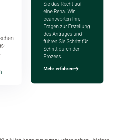
Sie das Recht auf
eine Reha. Wir
beantworten Ihre
Fragen zur Erstellung
-
des Antrages und
schen
führen Sie Schritt für
s­
Schritt durch den
.
Prozess.
Mehr erfahren
n