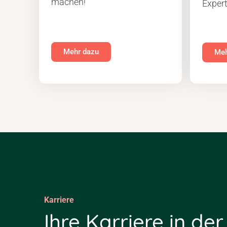
machen!
Exper
Mehr dazu
Meh
Karriere
Ihre Karriere in der