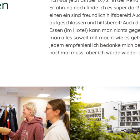
en
“Ich war jetzt aktuell 07/21 in der Reha Klini
Erfahrung nach finde ich es super dort! Ärzt
einen ein sind freundlich hilfsbereit! Auch d
aufgeschlossen und hilfsbereit! Auch die Rein
Essen (im Hotel) kann man nichts gegen sag
man alles soweit mit macht wie es geh,t kann
jedem empfehlen! Ich bedanke mich bei allen a
nochmal muss, aber ich würde wieder dort h