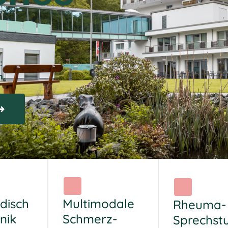
:
n.
Multimodale
disch
Rheuma-
Schmerz­
nik
Sprechst