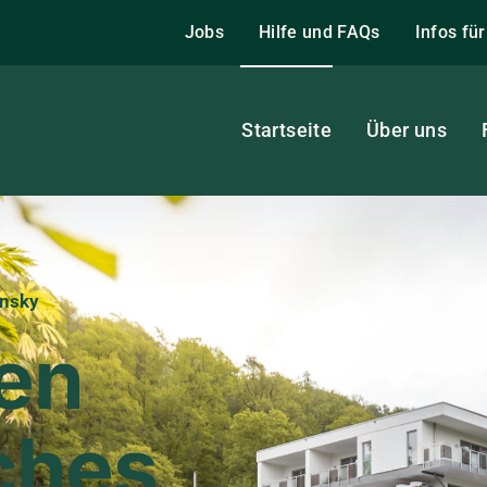
Jobs
Hilfe und FAQs
Infos fü
Startseite
Über uns
insky
en
ches