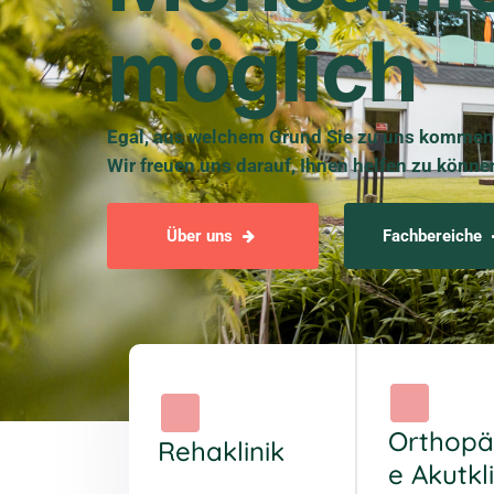
möglich
Egal, aus welchem Grund Sie zu uns kommen
Wir freuen uns darauf, Ihnen helfen zu könne
Über uns
Fachbereiche
Orthopä
Rehaklinik
e Akutkli