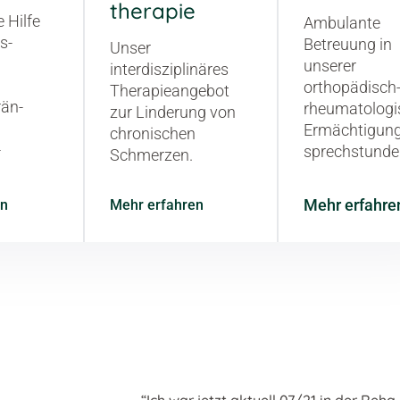
therapie
 Hilfe
Ambulante
s­
Betreuung in
Unser
unserer
interdisziplinäres
orthopädisch
Therapieangebot
rän­
rheumatologi
zur Linderung von
Ermächtigung
chronischen
­
sprechstunde
Schmerzen.
Mehr erfahre
en
Mehr erfahren