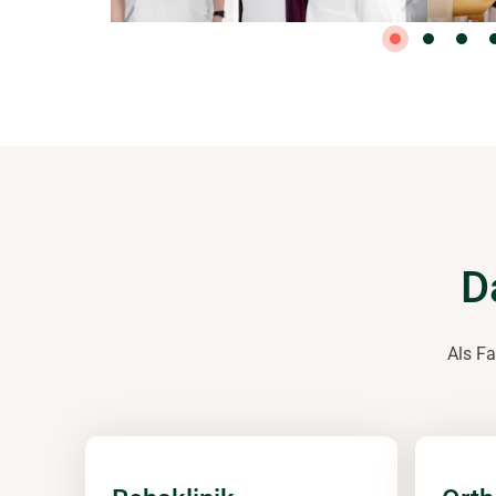
D
Als Fa