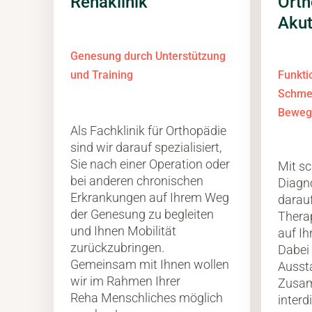
Orth
Rehaklinik
Akut
Genesung durch Unterstützung
Funkti
und Training
Schme
Beweg
Als Fachklinik für Orthopädie
sind wir darauf
spezialisiert,
Sie
nach einer Operation oder
Mit sc
bei anderen chronischen
Diagno
Erkrankungen auf Ihrem Weg
darau
der Genesung zu begleiten
Thera
und Ihnen Mobilität
auf Ih
zurückzubringen.
Dabei
Gemeinsam mit Ihnen wollen
Ausst
wir im Rahmen Ihrer
Zusam
Reha
Menschliches
möglich
interd