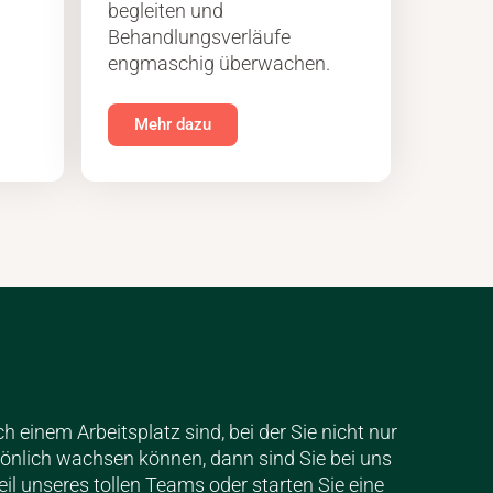
begleiten und
Behandlungsverläufe
engmaschig überwachen.
Mehr dazu
 einem Arbeitsplatz sind, bei der Sie nicht nur
sönlich wachsen können, dann sind Sie bei uns
eil unseres tollen Teams oder starten Sie eine