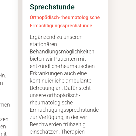
Sprechstunde
Orthopädisch-rheumatologische
Ermächtigungssprechstunde
Ergänzend zu unseren
stationären
Behandlungsmöglichkeiten
r
bieten wir Patienten mit
entzündlich-rheumatischen
Erkrankungen auch eine
in.
kontinuierliche ambulante
en
Betreuung an. Dafür steht
r
unsere orthopädisch-
rheumatologische
rmen
Ermächtigungssprechstunde
zur Verfügung, in der wir
rzen
Beschwerden frühzeitig
ren
einschätzen, Therapien
mit