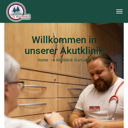
Willkommen in
unserer Akutklinik
Home
Akutklinik Startseite