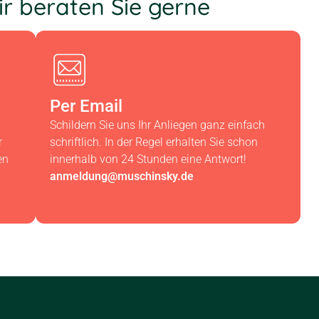
r beraten Sie gerne
Per Email
Schildern Sie uns Ihr Anliegen ganz einfach
r
schriftlich. In der Regel erhalten Sie schon
en
innerhalb von 24 Stunden eine Antwort!
anmeldung@muschinsky.de​