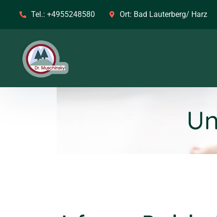
Tel.:
+4955248580
Ort:
Bad Lauterberg/ Harz
Un