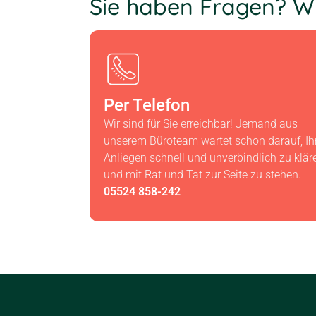
Sie haben Fragen? Wi
Per Telefon
Wir sind für Sie erreichbar! Jemand aus
unserem Büroteam wartet schon darauf, Ih
Anliegen schnell und unverbindlich zu klär
und mit Rat und Tat zur Seite zu stehen.
05524 858-242​