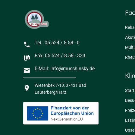
Fac
Rehak
Akutk
Tel.: 05 524 / 8 58 - 0
Mult
Fax: 05 524 / 8 58 - 333
Rheu
E-Mail: info@muschinsky.de
Kli
Wiesenbek 7-10, 37431 Bad
Start
Lauterberg/Harz
Besu
Freiz
Essen
Unse