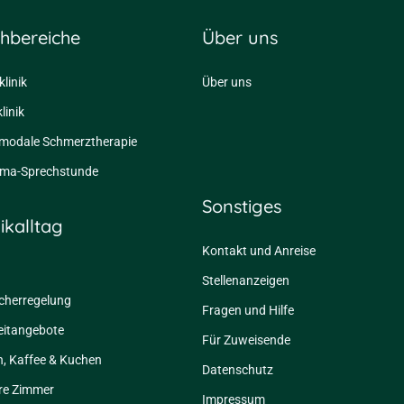
hbereiche
Über uns
linik
Über uns
linik
imodale Schmerztherapie
ma-Sprechstunde
Sonstiges
nikalltag
Kontakt und Anreise
Stellenanzeigen
cherregelung
Fragen und Hilfe
eitangebote
Für Zuweisende
, Kaffee & Kuchen
Datenschutz
re Zimmer
Impressum